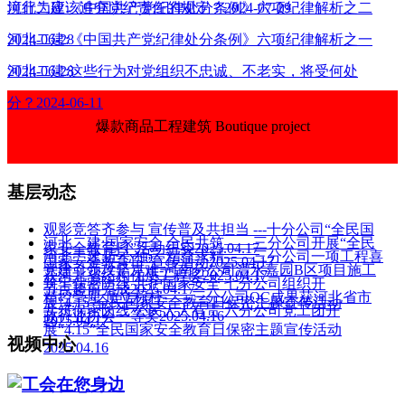
境行为应该追究党纪责任的规定？2024-07-29
河北二建:《中国共产党纪律处分条例》六项纪律解析之二
2024-06-28
河北二建:《中国共产党纪律处分条例》六项纪律解析之一
2024-06-28
河北二建:这些行为对党组织不忠诚、不老实，将受何处
分？2024-06-11
爆款商品工程建筑 Boutique project
基层动态
观影竞答齐参与 宣传普及共担当 ---十分公司“全民国
河北二建:国家安全 全民共筑——三分公司开展“全民
家安全教育日”活动纪实2025.04.17
河北二建:匠心独运 精益求精——三分公司一项工程喜
国家安全教育日”宣传活动2025.04.17
党建引领攻坚克难-河南分公司澧水嘉园B区项目施工
获河北省结构优质工程奖2025.04.17
筑牢保密防线 共护国家安全 七分公司组织开
节点超前完成2025.04.17
精控毫厘 质立标杆——三分公司QC成果获河北省市
展“4.15”全民国家安全教育日保密主题宣传活动
共筑保密防线 公民人人有责 六分公司党工团开
政行业协会一等奖2025.04.16
2025.04.17
展“4.15”全民国家安全教育日保密主题宣传活动
视频中心
2025.04.16
工会在您身边