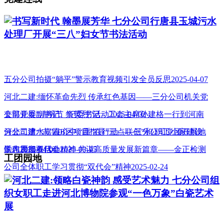
书写新时代 翰墨展芳华 七分公司行唐县玉城污水
处理厂开展“三八”妇女节书法活动
五分公司拍摄“躺平”警示教育视频引发全员反思2025-04-07
河北二建:缅怀革命先烈 传承红色基因——三分公司机关党
支部开展“清明节 祭英烈”活动2025-04-02
公司党委副书记、纪委书记、工会主席孙建格一行到河南
分公司澧水嘉园B区项目指导“三点联创”和 职工小家建设
河北二建:“志”在心中 “愿”在行动——三分公司党团开展地
工作2025-04-01
铁志愿服务活动2025-03-05
学习贯彻双代会精神 共谋高质量发展新篇章——金正检测
工团园地
公司全体职工学习贯彻“双代会”精神2025-02-24
河北二建:领略白瓷神韵 感受艺术魅力 七分公司组
织女职工走进河北博物院参观“一色万象”白瓷艺术
展