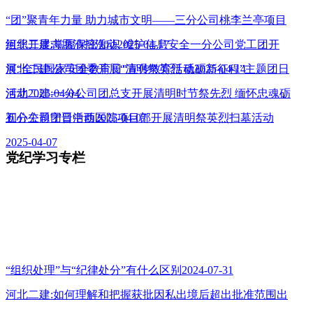
“团”聚青年力量 助力城市文明——三分公司桃李兰亭项目
组织开展志愿清扫活动2025-04-17
河北二建:掌握保密知识 维护信息安全一分公司党工团开
展“全民国家安全教育日”宣传教育活动2025-04-14
河北二建:公司团委开展“清明祭英烈 砥砺新征程”主题团日
活动2025-04-04
河北二建:一分公司团总支开展清明时节祭先烈 缅怀忠魂砺
初心主题团日活动2025-04-07
五分公司宁晋中西医院项目部开展清明祭英烈扫墓活动
2025-04-07
党纪学习专栏
“组织处理”与“纪律处分”有什么区别2024-07-31
河北二建:如何理解和把握获批因私出境后超出批准范围出